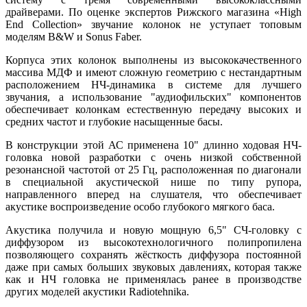
драйверами. По оценке экспертов Рижского магазина «High
End Collection» звучание колонок не уступает топовым
моделям B&W и Sonus Faber.
Корпуса этих колонок выполнены из высококачественного
массива МДФ и имеют сложную геометрию с нестандартным
расположением НЧ-динамика в системе для лучшего
звучания, а использование "аудиофильских" компонентов
обеспечивает колонкам естественную передачу высоких и
средних частот и глубокие насыщенные басы.
В конструкции этой АС применена 10" длинно ходовая НЧ-
головка новой разработки с очень низкой собственной
резонансной частотой от 25 Гц, расположенная по диагонали
в специальной акустической нише по типу рупора,
направленного вперед на слушателя, что обеспечивает
акустике воспроизведение особо глубокого мягкого баса.
Акустика получила и новую мощную 6,5" СЧ-головку с
диффузором из высокотехнологичного полипропилена
позволяющего сохранять жёсткость диффузора постоянной
даже при самых больших звуковых давлениях, которая также
как и НЧ головка не применялась ранее в производстве
других моделей акустики Radiotehnika.