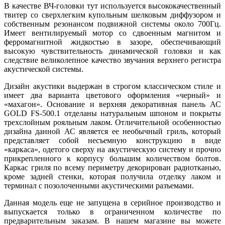
В качестве ВЧ-головки тут используется высококачественный
твитер со сверхлегким купольным шелковым диффузором и
собственным резонансом подвижной системы около 700Гц.
Имеет вентилируемый мотор со сдвоенным магнитом и
ферромагнитной жидкостью в зазоре, обеспечивающий
высокую чувствительность динамической головки и как
следствие великолепное качество звучания верхнего регистра
акустической системы.
Дизайн акустики выдержан в строгом классическом стиле и
имеет два варианта цветового оформления «черный» и
«махагон». Основание и верхняя декоративная панель АС
GOLD FS-500.1 отделаны натуральным шпоном и покрыты
трехслойным рояльным лаком. Отличительной особенностью
дизайна данной АС является ее необычный гриль, который
представляет собой несъемную конструкцию в виде
«каркаса», одетого сверху на акустическую систему и прочно
прикрепленного к корпусу большим количеством болтов.
Каркас гриля по всему периметру декорирован радиотканью,
кроме задней стенки, которая получила отделку лаком и
терминал с позолоченными акустическими разъемами.
Данная модель еще не запущена в серийное производство и
выпускается только в ограниченном количестве по
предварительным заказам. В нашем магазине вы можете