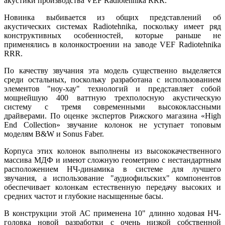
акустики производства VEF Radiotehnika RRR.
Новинка выбивается из общих представлений об
акустических системах Radiotehnika, поскольку имеет ряд
конструктивных особенностей, которые раньше не
применялись в колонкостроении на заводе VEF Radiotehnika
RRR.
По качеству звучания эта модель существенно выделяется
среди остальных, поскольку разработана с использованием
элементов "ноу-хау" технологий и представляет собой
мощнейшую 400 ваттную трехполосную акустическую
систему с тремя современными высококлассными
драйверами. По оценке экспертов Рижского магазина «High
End Collection» звучание колонок не уступает топовым
моделям B&W и Sonus Faber.
Корпуса этих колонок выполнены из высококачественного
массива МДФ и имеют сложную геометрию с нестандартным
расположением НЧ-динамика в системе для лучшего
звучания, а использование "аудиофильских" компонентов
обеспечивает колонкам естественную передачу высоких и
средних частот и глубокие насыщенные басы.
В конструкции этой АС применена 10" длинно ходовая НЧ-
головка новой разработки с очень низкой собственной