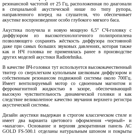
резонансной частотой от 25 Гц, расположенная по диагонали
в специальной акустической нише по типу рупора,
направленного вперед на слушателя, что обеспечивает
акустике воспроизведение особо глубокого мягкого баса.
Акустика получила и новую мощную 6,5" СЧ-головку с
диффузором из высокотехнологичного полипропилена
позволяющего сохранять жёсткость диффузора постоянной
даже при самых больших звуковых давлениях, которая также
как и НЧ головка не применялась ранее в производстве
других моделей акустики Radiotehnika.
В качестве ВЧ-головки тут используется высококачественный
твитер со сверхлегким купольным шелковым диффузором и
собственным резонансом подвижной системы около 700Гц.
Имеет вентилируемый мотор со сдвоенным магнитом и
ферромагнитной жидкостью в зазоре, обеспечивающий
высокую чувствительность динамической головки и как
следствие великолепное качество звучания верхнего регистра
акустической системы.
Дизайн акустики выдержан в строгом классическом стиле и
имеет два варианта цветового оформления «черный» и
«махагон». Основание и верхняя декоративная панель АС
GOLD FS-500.1 отделаны натуральным шпоном и покрыты