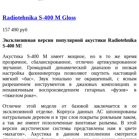
Radiotehnika S-400 M Gloss
157 490 руб
Эксклюзивная версия популярной акустики
Radiotehnika
S
-400
M
!
Акустика S-400 M имеет мощное, но в то же время
прозрачное, сбалансированное, отлично артикулированное
звучание. Громадный динамический диапазон и низкая
настройка фазоинвертора позволяют ощутить настоящий
мягкий «бас». Звук тонально не окрашенный, с ясным
разрешением инструментов в джазовых композициях и
ненавязчивым воспроизведением гитарных «фузов» в
«тяжелом роке».
Отличие этой модели от базовой заключается в ее
эксклюзивной отделке. Корпуса данных АС шпонированы
натуральным деревом и в три слоя покрыты рояльным лаком,
а так же имеют позолоченные винтовые разъемы. В этой
версии акустические системы представлены нам в цвете
«махагон». Акустика в данном исполнении смотрится