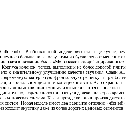
adiotehnika. В обновленной модели звук стал еще лучше, чем
 немного больше по размеру, этим и обусловлено изменение их
явившаяся в названии буква «М» означает «модифицированные»,
. Корпуса колонок, теперь выполнены из более дорогой плиты
ело к значительному улучшению качества звучания. Сзади АС
 современную матерчатую фронтальную решетку и три более
ли, а в остальном дизайн и конструкция этих АС сохранили в
ффузоры динамиков по-прежнему изготавливаются из целлюлозы,
дивительно, ведь технологии шагнули далеко вперед со времен
 акустическая система. Как и прежде колонки производятся на
х систем. Новая модель имеет два варианта отделки: «чёрный»
евосходит акустику даже из более дорогих ценовых сегментов.