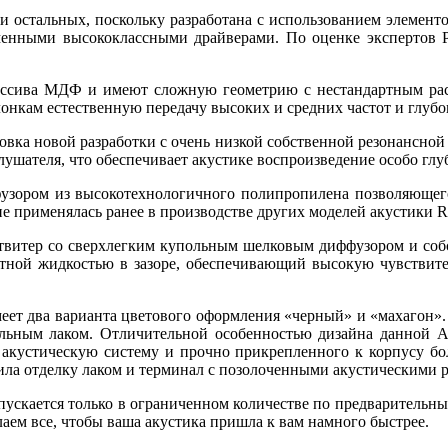
ди остальных, поскольку разработана с использованием элемен
енными высококлассными драйверами. По оценке экспертов Ри
ассива МДФ и имеют сложную геометрию с нестандартным рас
онкам естественную передачу высоких и средних частот и глуб
вка новой разработки с очень низкой собственной резонансной 
ушателя, что обеспечивает акустике воспроизведение особо глуб
узором из высокотехнологичного полипропилена позволяющего
е применялась ранее в производстве других моделей акустики Ra
й твитер со сверхлегким купольным шелковым диффузором и со
ной жидкостью в зазоре, обеспечивающий высокую чувствител
меет два варианта цветового оформления «черный» и «махагон»
ным лаком. Отличительной особенностью дизайна данной АС 
а акустическую систему и прочно прикрепленного к корпусу бо
чила отделку лаком и терминал с позолоченными акустическими 
пускается только в ограниченном количестве по предварительн
елаем все, чтобы ваша акустика пришла к вам намного быстрее.