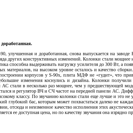
и доработанная.
0, улучшенная и доработанная, снова выпускается на заводе R
ряда других конструктивных изменений. Колонки стали мощнее и
стика способна выдерживать нагрузку усилителя до 300 Вт, а по
ых материалов, на высоком уровне осталось и качество сборки
построении корпусов у S-90х, плита МДФ не «гудит», что прив
ебольшие изменения коснулись и дизайна. Колонки получили
 АС стали в несколько раз мощнее, чем у предшествующей моде
стался и регулятор ВЧ и СЧ частот на передней панели АС. Ди
окому классу. По звучанию колонки стали еще лучше и это не у
ий глубокий бас, которым может похвастаться далеко не каждая
вии, отсюда и неизменное качество исполнения этих акустически
тся ее доступная цена, но по качеству звучания она изрядно пр