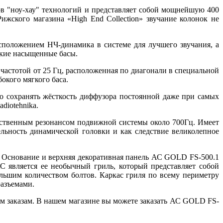
тов "ноу-хау" технологий и представляет собой мощнейшую 400
жского магазина «High End Collection» звучание колонок не
положением НЧ-динамика в системе для лучшего звучания, а
окие насыщенные басы.
частотой от 25 Гц, расположенная по диагонали в специальной
окого мягкого баса.
 сохранять жёсткость диффузора постоянной даже при самых
diotehnika.
бственным резонансом подвижной системы около 700Гц. Имеет
ьность динамической головки и как следствие великолепное
. Основание и верхняя декоративная панель АС GOLD FS-500.1
является ее необычный гриль, который представляет собой
льшим количеством болтов. Каркас гриля по всему периметру
разъемами.
ым заказам. В нашем магазине вы можете заказать АС GOLD FS-