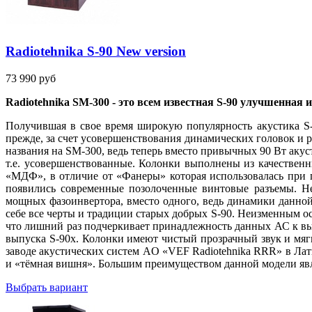
Radiotehnika S-90 New version
73 990 руб
Radiotehnika SM-300 - это всем известная S-90 улучшенная 
Получившая в свое время широкую популярность акустика S-9
прежде, за счет усовершенствования динамических головок и 
названия на SM-300, ведь теперь вместо привычных 90 Вт аку
т.е. усовершенствованные. Колонки выполнены из качественн
«МДФ», в отличие от «Фанеры» которая использовалась при 
появились современные позолоченные винтовые разъемы. Н
мощных фазоинвертора, вместо одного, ведь динамики данной
себе все черты и традиции старых добрых S-90. Неизменным о
что лишний раз подчеркивает принадлежность данных АС к выс
выпуска S-90х. Колонки имеют чистый прозрачный звук и мягк
заводе акустических систем AO «VEF Radiotehnika RRR» в Лат
и «тёмная вишня». Большим преимуществом данной модели являе
Выбрать вариант