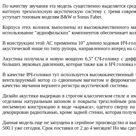
По качеству звучания эта модель существенно выделяется сре
ваттную трехполосную акустическую систему с тремя соврем
уступает топовым моделям B&W и Sonus Faber.
Корпуса этих колонок выполнены из высококачественного м
использование "аудиофильских" компонентов обеспечивает кол
В конструкции этой АС применена 10" длинно ходовая НЧ-голо
акустической нише по типу рупора, направленного вперед на сл
Акустика получила и новую мощную 6,5" СЧ-головку с дифф
больших звуковых давлениях, которая также как и НЧ головка н
В качестве ВЧ-головки тут используется высококачественны
вентилируемый мотор со сдвоенным магнитом и ферромагнит
качество звучания верхнего регистра акустической системы.
Дизайн акустики выдержан в строгом классическом стиле и и
отделаны натуральным шпоном и покрыты трехслойным рояль
несъемную конструкцию в виде «каркаса», одетого сверху н
декорирован радиотканью, кроме задней стенки, которая полу
Данная модель еще не запущена в серийное производство и вы
500.1 уже сегодня. Срок поставки от 2 до 4 месяцев! Но мы сд