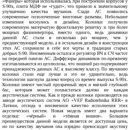
«Фанеры» которая использовалась при построении корпусов у
S-90х, плита МДФ не «гудит», что привело к значительному
улучшению качества звучания. Сзади АС появились
современные позолоченные винтовые разъемы. Небольшие
изменения коснулись и дизайна. Колонки получили
современную матерчатую фронтальную решетку и три более
мощных фазоинвертора, вместо одного, ведь динамики
данной АС стали в несколько раз мощнее, чем у
предшествующей модели, а в остальном дизайн и конструкция
этих АС сохранили в себе все черты и традиции старых
добрых S-90. Неизменным остался и регулятор ВЧ и СЧ частот
на передней панели АС. Диффузоры динамиков по-прежнему
изготавливаются из целлюлозы, что лишний раз подчеркивает
принадлежность данных АС к высокому классу. По звучанию
колонки стали еще лучше и это не удивительно, ведь
технологии шагнули далеко вперед со времен выпуска S-90х.
Колонки имеют чистый прозрачный звук и мягкий глубокий
бас, которым может похвастаться далеко не каждая
акустическая система. Как и прежде колонки производятся на
заводе акустических систем AO «VEF Radiotehnika RRR» в
Латвии, отсюда и неизменное качество исполнения этих
акустических систем. Новая модель имеет два варианта
отделки: «чёрный» и «тёмная вишня». Большим
преимуществом данной модели является ее доступная цена,
но по качеству звучания она изрядно превосходит акустику