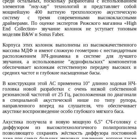
среди остальных, поскольку разработана с использованием
элементов "ноу-хау" технологий и представляет собой
мощнейшую 400 ваттную трехполосную акустическую
систему с тремя современными высококлассными
драйверами. По оценке экспертов Рижского магазина «High
End Collection» звучание колонок не уступает топовым
моделям B&W и Sonus Faber.
Корпуса этих колонок выполнены из высококачественного
массива МДФ и имеют сложную геометрию с нестандартным
расположением НЧ-динамика в системе для лучшего
звучания, а использование "аудиофильских" компонентов
обеспечивает колонкам естественную передачу высоких и
средних частот и глубокие насыщенные басы.
В конструкции этой АС применена 10" длинно ходовая НЧ-
головка новой разработки с очень низкой собственной
резонансной частотой от 25 Гц, расположенная по диагонали
в специальной акустической нише по типу рупора,
направленного вперед на слушателя, что обеспечивает
акустике воспроизведение особо глубокого мягкого баса.
Акустика получила и новую мощную 6,5" СЧ-головку с
диффузором из высокотехнологичного полипропилена
позволяющего сохранять жёсткость диффузора постоянной
даже при самых больших звуковых давлениях, которая также