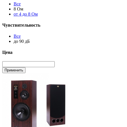
Все
8 Ом
от 4 до 8 Ом
Чувствительность
Все
до 90 дБ
Цена