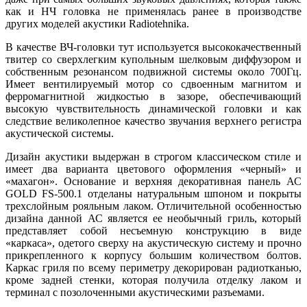
как и НЧ головка не применялась ранее в производстве
других моделей акустики Radiotehnika.
В качестве ВЧ-головки тут используется высококачественный
твитер со сверхлегким купольным шелковым диффузором и
собственным резонансом подвижной системы около 700Гц.
Имеет вентилируемый мотор со сдвоенным магнитом и
ферромагнитной жидкостью в зазоре, обеспечивающий
высокую чувствительность динамической головки и как
следствие великолепное качество звучания верхнего регистра
акустической системы.
Дизайн акустики выдержан в строгом классическом стиле и
имеет два варианта цветового оформления «черный» и
«махагон». Основание и верхняя декоративная панель АС
GOLD FS-500.1 отделаны натуральным шпоном и покрыты
трехслойным рояльным лаком. Отличительной особенностью
дизайна данной АС является ее необычный гриль, который
представляет собой несъемную конструкцию в виде
«каркаса», одетого сверху на акустическую систему и прочно
прикрепленного к корпусу большим количеством болтов.
Каркас гриля по всему периметру декорирован радиотканью,
кроме задней стенки, которая получила отделку лаком и
терминал с позолоченными акустическими разъемами.