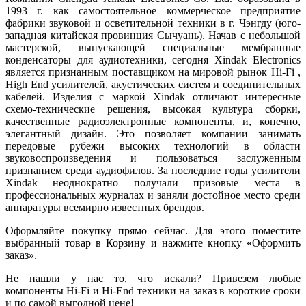
1993 г. как самостоятельное коммерческое предприятие
фабрики звуковой и осветительной техники в г. Чэнгду (юго-
западная китайская провинция Сычуань). Начав с небольшой
мастерской, выпускающей специальные мембранные
конденсаторы для аудиотехники, сегодня Xindak Electronics
является признанным поставщиком на мировой рынок Hi-Fi ,
High End усилителей, акустических систем и соединительных
кабелей. Изделия с маркой Xindak отличают интересные
схемо-технические решения, высокая культура сборки,
качественные радиоэлектронные компоненты, и, конечно,
элегантный дизайн. Это позволяет компании занимать
передовые рубежи высоких технологий в области
звуковоспроизведения и пользоваться заслуженным
признанием среди аудиофилов. За последние годы усилители
Xindak неоднократно получали призовые места в
профессиональных журналах и заняли достойное место среди
аппаратуры всемирно известных брендов.
Оформляйте покупку прямо сейчас. Для этого поместите
выбранный товар в Корзину и нажмите кнопку «Оформить
заказ».
Не нашли у нас то, что искали? Привезем любые
компоненты Hi-Fi и Hi-End техники на заказ в короткие сроки
и по самой выгодной цене!