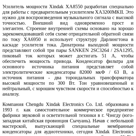
Усилитель мощности Xindak XA8550 разработан специально
для работы с предварительным усилителем XA3200MKII. Это
нужно для воспроизведения музыкального сигнала с высокой
точностью. Внешний вид одновременно прост и
элегантен. Строение внутренней схемы основано на хорошо
зарекомендовавшей себя схеме отрицательной обратной связи
по току XA6950 и использует структуру Дарлингтона в
каскаде усилителя тока. Динатроны выходной мощности
представляют собой три пары SANKEN 2SC3264 / 2SA1295,
пиковый ток которых может достигать 51 А, чтобы
обеспечить мощность привода. Конденсатор фильтра для
основного источника питания представляет собой
электролитические конденсаторы 82000 мкФ / 63 В, а
источник питания - два тороидальных трансформатора
высокой мощности по 300 Вт. Тон уравновешенный и
нейтральный, с хорошим чувством скорости и способностью к
анализу.
Компания Chengdu Xindak Electronics Co. Ltd. образована в
1993 г. как самостоятельное коммерческое предприятие
фабрики звуковой и осветительной техники в г. Чэнгду (юго-
западная китайская провинция Сычуань). Начав с небольшой
мастерской, выпускающей специальные мембранные
конденсаторы для аудиотехники, сегодня Xindak Electronics