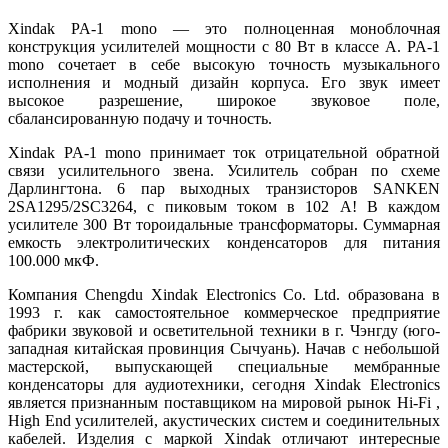
Xindak PA-1 mono — это полноценная моноблочная
конструкция усилителей мощности с 80 Вт в классе A. PA-1
mono сочетает в себе высокую точность музыкального
исполнения и модный дизайн корпуса. Его звук имеет
высокое разрешение, широкое звуковое поле,
сбалансированную подачу и точность.
Xindak PA-1 mono принимает ток отрицательной обратной
связи усилительного звена. Усилитель собран по схеме
Дарлингтона. 6 пар выходных транзисторов SANKEN
2SA1295/2SC3264, с пиковым током в 102 А! В каждом
усилителе 300 Вт тороидальные трансформаторы. Суммарная
емкость электролитических конденсаторов для питания
100.000 мкФ.
Компания Chengdu Xindak Electronics Co. Ltd. образована в
1993 г. как самостоятельное коммерческое предприятие
фабрики звуковой и осветительной техники в г. Чэнгду (юго-
западная китайская провинция Сычуань). Начав с небольшой
мастерской, выпускающей специальные мембранные
конденсаторы для аудиотехники, сегодня Xindak Electronics
является признанным поставщиком на мировой рынок Hi-Fi ,
High End усилителей, акустических систем и соединительных
кабелей. Изделия с маркой Xindak отличают интересные