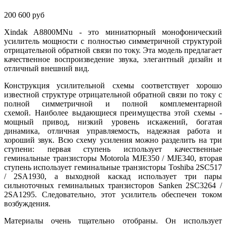
200 600 руб
Xindak A8800MNu - это миниатюрный монофонический
усилитель мощности с полностью симметричной структурой
отрицательной обратной связи по току. Эта модель предлагает
качественное воспроизведение звука, элегантный дизайн и
отличный внешний вид.
Конструкция усилительной схемы соответствует хорошо
известной структуре отрицательной обратной связи по току с
полной симметричной и полной комплементарной
схемой. Наиболее выдающиеся преимущества этой схемы -
мощный привод, низкий уровень искажений, богатая
динамика, отличная управляемость, надежная работа и
хороший звук. Всю схему усиления можно разделить на три
ступени: первая ступень использует качественные
геминальные транзисторы Motorola MJE350 / MJE340, вторая
ступень использует геминальные транзисторы Toshiba 2SC517
/ 2SA1930, а выходной каскад использует три пары
сильноточных геминальных транзисторов Sanken 2SC3264 /
2SA1295. Следовательно, этот усилитель обеспечен током
возбуждения.
Материалы очень тщательно отобраны. Он использует