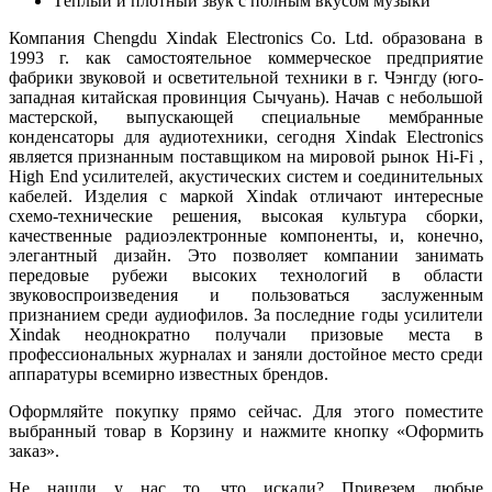
Тёплый и плотный звук с полным вкусом музыки
Компания Chengdu Xindak Electronics Co. Ltd. образована в
1993 г. как самостоятельное коммерческое предприятие
фабрики звуковой и осветительной техники в г. Чэнгду (юго-
западная китайская провинция Сычуань). Начав с небольшой
мастерской, выпускающей специальные мембранные
конденсаторы для аудиотехники, сегодня Xindak Electronics
является признанным поставщиком на мировой рынок Hi-Fi ,
High End усилителей, акустических систем и соединительных
кабелей. Изделия с маркой Xindak отличают интересные
схемо-технические решения, высокая культура сборки,
качественные радиоэлектронные компоненты, и, конечно,
элегантный дизайн. Это позволяет компании занимать
передовые рубежи высоких технологий в области
звуковоспроизведения и пользоваться заслуженным
признанием среди аудиофилов. За последние годы усилители
Xindak неоднократно получали призовые места в
профессиональных журналах и заняли достойное место среди
аппаратуры всемирно известных брендов.
Оформляйте покупку прямо сейчас. Для этого поместите
выбранный товар в Корзину и нажмите кнопку «Оформить
заказ».
Не нашли у нас то, что искали? Привезем любые