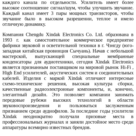
каждого канала по отдельности. Усилитель имеет более
высокое соотношение сигнал/шум, чтобы улучшить звучание.
Каждый канал имеет 3 пары мощных транзисторов, чтобы
звучание было в высоком разрешении, теплое и имело
отличную динамику.
Компания Chengdu Xindak Electronics Co. Ltd. образована в
1993 г. как самостоятельное коммерческое предприятие
фабрики звуковой и осветительной техники в г. Чэнгду (юго-
западная китайская провинция Сычуань). Начав с небольшой
мастерской, выпускающей специальные мембранные
конденсаторы для аудиотехники, сегодня Xindak Electronics
является признанным поставщиком на мировой рынок Hi-Fi ,
High End усилителей, акустических систем и соединительных
кабелей. Изделия с маркой Xindak отличают интересные
схемо-технические решения, высокая культура сборки,
качественные радиоэлектронные компоненты, и, конечно,
элегантный дизайн. Это позволяет компании занимать
передовые рубежи высоких технологий в области
звуковоспроизведения и пользоваться заслуженным
признанием среди аудиофилов. За последние годы усилители
Xindak неоднократно получали призовые места в
профессиональных журналах и заняли достойное место среди
аппаратуры всемирно известных брендов.