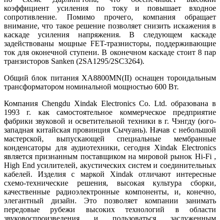
коэффициент усиления по току и повышает входное
сопротивление. Помимо прочего, компания обращает
внимание, что такое решение позволяет снизить искажения в
каскаде усиления напряжения. В следующем каскаде
задействованы мощные FET-тразнисторы, поддерживающие
ток для оконечной ступени. В оконечном каскаде стоит 8 пар
транзисторов Sanken (2SA1295/2SC3264).
Общий блок питания XA8800MN(II) оснащен тороидальным
трансформатором номинальной мощностью 600 Вт.
Компания Chengdu Xindak Electronics Co. Ltd. образована в
1993 г. как самостоятельное коммерческое предприятие
фабрики звуковой и осветительной техники в г. Чэнгду (юго-
западная китайская провинция Сычуань). Начав с небольшой
мастерской, выпускающей специальные мембранные
конденсаторы для аудиотехники, сегодня Xindak Electronics
является признанным поставщиком на мировой рынок Hi-Fi ,
High End усилителей, акустических систем и соединительных
кабелей. Изделия с маркой Xindak отличают интересные
схемо-технические решения, высокая культура сборки,
качественные радиоэлектронные компоненты, и, конечно,
элегантный дизайн. Это позволяет компании занимать
передовые рубежи высоких технологий в области
звуковоспроизведения и пользоваться заслуженным