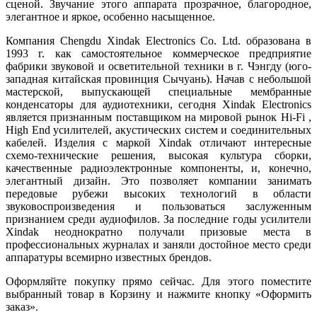
сценой. Звучание этого аппарата прозрачное, благородное,
элегантное и яркое, особенно насыщенное.
Компания Chengdu Xindak Electronics Co. Ltd. образована в
1993 г. как самостоятельное коммерческое предприятие
фабрики звуковой и осветительной техники в г. Чэнгду (юго-
западная китайская провинция Сычуань). Начав с небольшой
мастерской, выпускающей специальные мембранные
конденсаторы для аудиотехники, сегодня Xindak Electronics
является признанным поставщиком на мировой рынок Hi-Fi ,
High End усилителей, акустических систем и соединительных
кабелей. Изделия с маркой Xindak отличают интересные
схемо-технические решения, высокая культура сборки,
качественные радиоэлектронные компоненты, и, конечно,
элегантный дизайн. Это позволяет компании занимать
передовые рубежи высоких технологий в области
звуковоспроизведения и пользоваться заслуженным
признанием среди аудиофилов. За последние годы усилители
Xindak неоднократно получали призовые места в
профессиональных журналах и заняли достойное место среди
аппаратуры всемирно известных брендов.
Оформляйте покупку прямо сейчас. Для этого поместите
выбранный товар в Корзину и нажмите кнопку «Оформить
заказ».