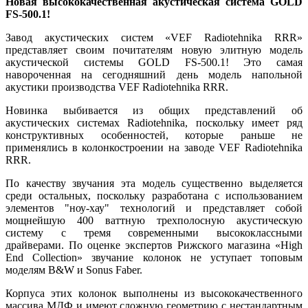
Новая высококачественная акустическая система GOLD
FS-500.1!
Завод акустических систем «VEF Radiotehnika RRR»
представляет своим почитателям новую элитную модель
акустической системы GOLD FS-500.1! Это самая
навороченная на сегодняшний день модель напольной
акустики производства VEF Radiotehnika RRR.
Новинка выбивается из общих представлений об
акустических системах Radiotehnika, поскольку имеет ряд
конструктивных особенностей, которые раньше не
применялись в колонкостроении на заводе VEF Radiotehnika
RRR.
По качеству звучания эта модель существенно выделяется
среди остальных, поскольку разработана с использованием
элементов "ноу-хау" технологий и представляет собой
мощнейшую 400 ваттную трехполосную акустическую
систему с тремя современными высококлассными
драйверами. По оценке экспертов Рижского магазина «High
End Collection» звучание колонок не уступает топовым
моделям B&W и Sonus Faber.
Корпуса этих колонок выполнены из высококачественного
массива МДФ и имеют сложную геометрию с нестандартным