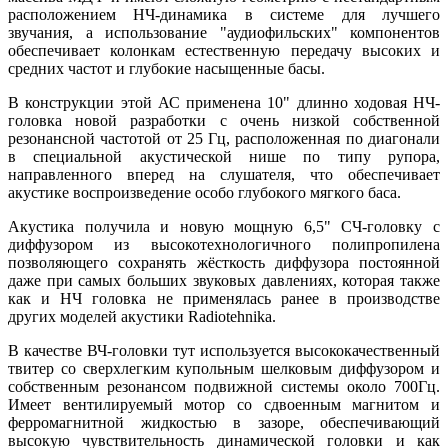
расположением НЧ-динамика в системе для лучшего
звучания, а использование "аудиофильских" компонентов
обеспечивает колонкам естественную передачу высоких и
средних частот и глубокие насыщенные басы.
В конструкции этой АС применена 10" длинно ходовая НЧ-
головка новой разработки с очень низкой собственной
резонансной частотой от 25 Гц, расположенная по диагонали
в специальной акустической нише по типу рупора,
направленного вперед на слушателя, что обеспечивает
акустике воспроизведение особо глубокого мягкого баса.
Акустика получила и новую мощную 6,5" СЧ-головку с
диффузором из высокотехнологичного полипропилена
позволяющего сохранять жёсткость диффузора постоянной
даже при самых больших звуковых давлениях, которая также
как и НЧ головка не применялась ранее в производстве
других моделей акустики Radiotehnika.
В качестве ВЧ-головки тут используется высококачественный
твитер со сверхлегким купольным шелковым диффузором и
собственным резонансом подвижной системы около 700Гц.
Имеет вентилируемый мотор со сдвоенным магнитом и
ферромагнитной жидкостью в зазоре, обеспечивающий
высокую чувствительность динамической головки и как