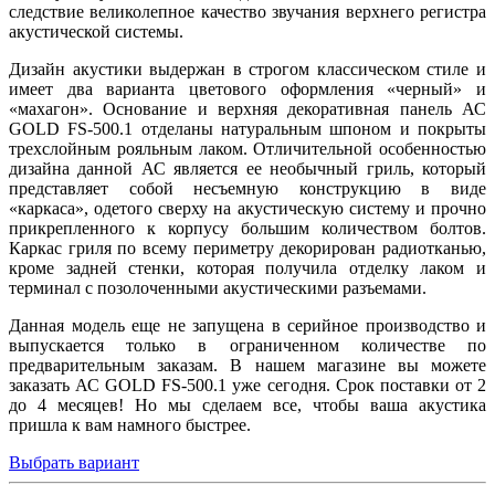
следствие великолепное качество звучания верхнего регистра
акустической системы.
Дизайн акустики выдержан в строгом классическом стиле и
имеет два варианта цветового оформления «черный» и
«махагон». Основание и верхняя декоративная панель АС
GOLD FS-500.1 отделаны натуральным шпоном и покрыты
трехслойным рояльным лаком. Отличительной особенностью
дизайна данной АС является ее необычный гриль, который
представляет собой несъемную конструкцию в виде
«каркаса», одетого сверху на акустическую систему и прочно
прикрепленного к корпусу большим количеством болтов.
Каркас гриля по всему периметру декорирован радиотканью,
кроме задней стенки, которая получила отделку лаком и
терминал с позолоченными акустическими разъемами.
Данная модель еще не запущена в серийное производство и
выпускается только в ограниченном количестве по
предварительным заказам. В нашем магазине вы можете
заказать АС GOLD FS-500.1 уже сегодня. Срок поставки от 2
до 4 месяцев! Но мы сделаем все, чтобы ваша акустика
пришла к вам намного быстрее.
Выбрать вариант