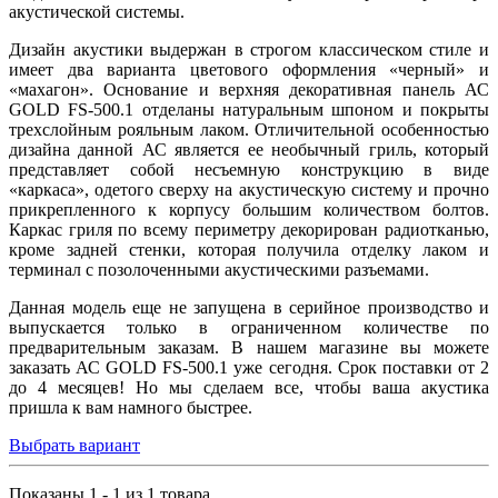
акустической системы.
Дизайн акустики выдержан в строгом классическом стиле и
имеет два варианта цветового оформления «черный» и
«махагон». Основание и верхняя декоративная панель АС
GOLD FS-500.1 отделаны натуральным шпоном и покрыты
трехслойным рояльным лаком. Отличительной особенностью
дизайна данной АС является ее необычный гриль, который
представляет собой несъемную конструкцию в виде
«каркаса», одетого сверху на акустическую систему и прочно
прикрепленного к корпусу большим количеством болтов.
Каркас гриля по всему периметру декорирован радиотканью,
кроме задней стенки, которая получила отделку лаком и
терминал с позолоченными акустическими разъемами.
Данная модель еще не запущена в серийное производство и
выпускается только в ограниченном количестве по
предварительным заказам. В нашем магазине вы можете
заказать АС GOLD FS-500.1 уже сегодня. Срок поставки от 2
до 4 месяцев! Но мы сделаем все, чтобы ваша акустика
пришла к вам намного быстрее.
Выбрать вариант
Показаны 1 - 1 из 1 товара