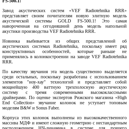
FS-500.1!
Завод акустических систем «VEF Radiotehnika RRR»
представляет своим почитателям новую элитную модель
акустической системы GOLD FS-500.1! Это самая
навороченная на сегодняшний день модель напольной
акустики производства VEF Radiotehnika RRR.
Новинка выбивается из общих представлений об
акустических системах Radiotehnika, поскольку имеет ряд
конструктивных особенностей, которые раньше не
применялись в колонкостроении на заводе VEF Radiotehnika
RRR.
По качеству звучания эта модель существенно выделяется
среди остальных, поскольку разработана с использованием
элементов "ноу-хау" технологий и представляет собой
мощнейшую 400 ваттную трехполосную акустическую
систему с тремя современными высококлассными
драйверами. По оценке экспертов Рижского магазина «High
End Collection» звучание колонок не уступает топовым
моделям B&W и Sonus Faber.
Корпуса этих колонок выполнены из высококачественного
массива МДФ и имеют сложную геометрию с нестандартным
расположением НЧ-динамика в системе для лучшего