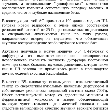
звучания, а использование "аудиофильских" компонентов
обеспечивает колонкам естественную передачу высоких и
средних частот и глубокие насыщенные басы.
В конструкции этой АС применена 10" длинно ходовая НЧ-
головка новой разработки с очень низкой собственной
резонансной частотой от 25 Гц, расположенная по диагонали
в специальной акустической нише по типу рупора,
направленного вперед на слушателя, что обеспечивает
акустике воспроизведение особо глубокого мягкого баса.
Акустика получила и новую мощную 6,5" СЧ-головку с
диффузором из высокотехнологичного полипропилена
позволяющего сохранять жёсткость диффузора постоянной
даже при самых больших звуковых давлениях, которая также
как и НЧ головка не применялась ранее в производстве
других моделей акустики Radiotehnika.
В качестве ВЧ-головки тут используется высококачественный
твитер со сверхлегким купольным шелковым диффузором и
собственным резонансом подвижной системы около 700Гц.
Имеет вентилируемый мотор со сдвоенным магнитом и
ферромагнитной жидкостью в зазоре, обеспечивающий
высокую чувствительность динамической головки и как
следствие великолепное качество звучания верхнего регистра