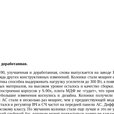
и доработанная.
0, улучшенная и доработанная, снова выпускается на заводе R
ряда других конструктивных изменений. Колонки стали мощнее и
стика способна выдерживать нагрузку усилителя до 300 Вт, а по
ых материалов, на высоком уровне осталось и качество сборки
построении корпусов у S-90х, плита МДФ не «гудит», что прив
ебольшие изменения коснулись и дизайна. Колонки получили
 АС стали в несколько раз мощнее, чем у предшествующей моде
стался и регулятор ВЧ и СЧ частот на передней панели АС. Ди
окому классу. По звучанию колонки стали еще лучше и это не у
ий глубокий бас, которым может похвастаться далеко не каждая