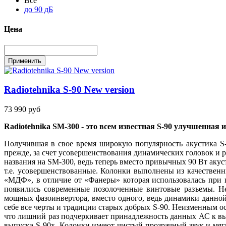
Все
до 90 дБ
Цена
Radiotehnika S-90 New version
73 990 руб
Radiotehnika SM-300 - это всем известная S-90 улучшенная 
Получившая в свое время широкую популярность акустика S-9
прежде, за счет усовершенствования динамических головок и 
названия на SM-300, ведь теперь вместо привычных 90 Вт аку
т.е. усовершенствованные. Колонки выполнены из качественн
«МДФ», в отличие от «Фанеры» которая использовалась при 
появились современные позолоченные винтовые разъемы. Н
мощных фазоинвертора, вместо одного, ведь динамики данной
себе все черты и традиции старых добрых S-90. Неизменным о
что лишний раз подчеркивает принадлежность данных АС к выс
выпуска S-90х. Колонки имеют чистый прозрачный звук и мягк