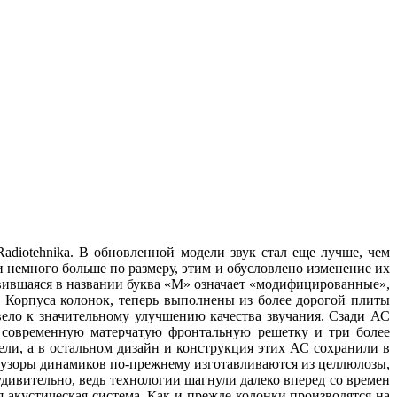
adiotehnika. В обновленной модели звук стал еще лучше, чем
 немного больше по размеру, этим и обусловлено изменение их
явившаяся в названии буква «М» означает «модифицированные»,
. Корпуса колонок, теперь выполнены из более дорогой плиты
ело к значительному улучшению качества звучания. Сзади АС
 современную матерчатую фронтальную решетку и три более
ли, а в остальном дизайн и конструкция этих АС сохранили в
ффузоры динамиков по-прежнему изготавливаются из целлюлозы,
дивительно, ведь технологии шагнули далеко вперед со времен
 акустическая система. Как и прежде колонки производятся на