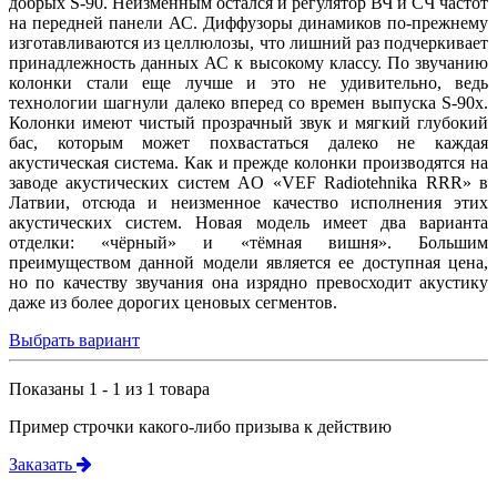
добрых S-90. Неизменным остался и регулятор ВЧ и СЧ частот
на передней панели АС. Диффузоры динамиков по-прежнему
изготавливаются из целлюлозы, что лишний раз подчеркивает
принадлежность данных АС к высокому классу. По звучанию
колонки стали еще лучше и это не удивительно, ведь
технологии шагнули далеко вперед со времен выпуска S-90х.
Колонки имеют чистый прозрачный звук и мягкий глубокий
бас, которым может похвастаться далеко не каждая
акустическая система. Как и прежде колонки производятся на
заводе акустических систем AO «VEF Radiotehnika RRR» в
Латвии, отсюда и неизменное качество исполнения этих
акустических систем. Новая модель имеет два варианта
отделки: «чёрный» и «тёмная вишня». Большим
преимуществом данной модели является ее доступная цена,
но по качеству звучания она изрядно превосходит акустику
даже из более дорогих ценовых сегментов.
Выбрать вариант
Показаны 1 - 1 из 1 товара
Пример строчки какого-либо призыва к действию
Заказать