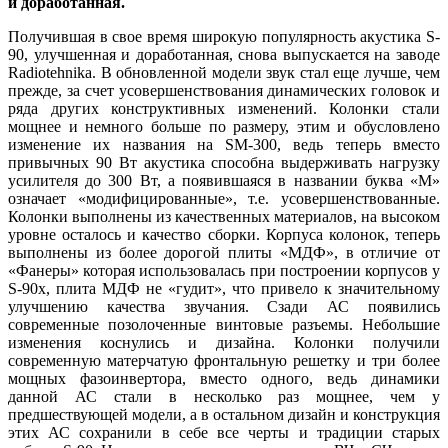
и доработанная.
Получившая в свое время широкую популярность акустика S-
90, улучшенная и доработанная, снова выпускается на заводе
Radiotehnika. В обновленной модели звук стал еще лучше, чем
прежде, за счет усовершенствования динамических головок и
ряда других конструктивных изменений. Колонки стали
мощнее и немного больше по размеру, этим и обусловлено
изменение их названия на SM-300, ведь теперь вместо
привычных 90 Вт акустика способна выдерживать нагрузку
усилителя до 300 Вт, а появившаяся в названии буква «М»
означает «модифицированные», т.е. усовершенствованные.
Колонки выполнены из качественных материалов, на высоком
уровне осталось и качество сборки. Корпуса колонок, теперь
выполнены из более дорогой плиты «МДФ», в отличие от
«Фанеры» которая использовалась при построении корпусов у
S-90х, плита МДФ не «гудит», что привело к значительному
улучшению качества звучания. Сзади АС появились
современные позолоченные винтовые разъемы. Небольшие
изменения коснулись и дизайна. Колонки получили
современную матерчатую фронтальную решетку и три более
мощных фазоинвертора, вместо одного, ведь динамики
данной АС стали в несколько раз мощнее, чем у
предшествующей модели, а в остальном дизайн и конструкция
этих АС сохранили в себе все черты и традиции старых