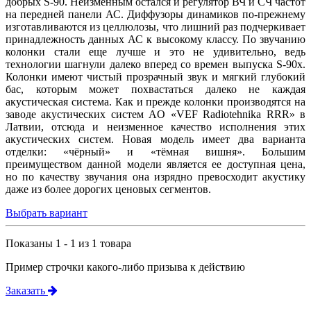
добрых S-90. Неизменным остался и регулятор ВЧ и СЧ частот
на передней панели АС. Диффузоры динамиков по-прежнему
изготавливаются из целлюлозы, что лишний раз подчеркивает
принадлежность данных АС к высокому классу. По звучанию
колонки стали еще лучше и это не удивительно, ведь
технологии шагнули далеко вперед со времен выпуска S-90х.
Колонки имеют чистый прозрачный звук и мягкий глубокий
бас, которым может похвастаться далеко не каждая
акустическая система. Как и прежде колонки производятся на
заводе акустических систем AO «VEF Radiotehnika RRR» в
Латвии, отсюда и неизменное качество исполнения этих
акустических систем. Новая модель имеет два варианта
отделки: «чёрный» и «тёмная вишня». Большим
преимуществом данной модели является ее доступная цена,
но по качеству звучания она изрядно превосходит акустику
даже из более дорогих ценовых сегментов.
Выбрать вариант
Показаны 1 - 1 из 1 товара
Пример строчки какого-либо призыва к действию
Заказать