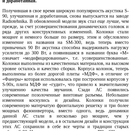
и доработанная.
Получившая в свое время широкую популярность акустика S-
90, улучшенная и доработанная, снова выпускается на заводе
Radiotehnika. В обновленной модели звук стал еще лучше, чем
прежде, за счет усовершенствования динамических головок и
ряда других конструктивных изменений. Колонки стали
мощнее и немного больше по размеру, этим и обусловлено
изменение их названия на SM-300, ведь теперь вместо
привычных 90 Вт акустика способна выдерживать нагрузку
усилителя до 300 Вт, а появившаяся в названии буква «М»
означает «модифицированные», т.е. усовершенствованные.
Колонки выполнены из качественных материалов, на высоком
уровне осталось и качество сборки. Корпуса колонок, теперь
выполнены из более дорогой плиты «МДФ», в отличие от
«Фанеры» которая использовалась при построении корпусов у
S-90х, плита МДФ не «гудит», что привело к значительному
улучшению качества звучания. Сзади АС появились
современные позолоченные винтовые разъемы. Небольшие
изменения коснулись и дизайна. Колонки получили
современную матерчатую фронтальную решетку и три более
мощных фазоинвертора, вместо одного, ведь динамики
данной АС стали в несколько раз мощнее, чем у
предшествующей модели, а в остальном дизайн и конструкция
этих АС сохранили в себе все черты и традиции старых