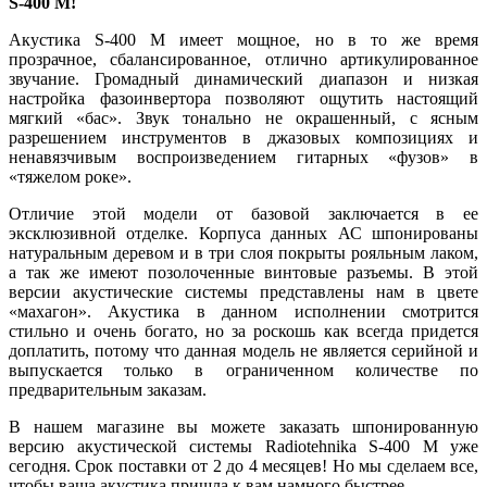
S
-400
M
!
Акустика S-400 M имеет мощное, но в то же время
прозрачное, сбалансированное, отлично артикулированное
звучание. Громадный динамический диапазон и низкая
настройка фазоинвертора позволяют ощутить настоящий
мягкий «бас». Звук тонально не окрашенный, с ясным
разрешением инструментов в джазовых композициях и
ненавязчивым воспроизведением гитарных «фузов» в
«тяжелом роке».
Отличие этой модели от базовой заключается в ее
эксклюзивной отделке. Корпуса данных АС шпонированы
натуральным деревом и в три слоя покрыты рояльным лаком,
а так же имеют позолоченные винтовые разъемы. В этой
версии акустические системы представлены нам в цвете
«махагон». Акустика в данном исполнении смотрится
стильно и очень богато, но за роскошь как всегда придется
доплатить, потому что данная модель не является серийной и
выпускается только в ограниченном количестве по
предварительным заказам.
В нашем магазине вы можете заказать шпонированную
версию акустической системы Radiotehnika S-400 M уже
сегодня. Срок поставки от 2 до 4 месяцев! Но мы сделаем все,
чтобы ваша акустика пришла к вам намного быстрее.