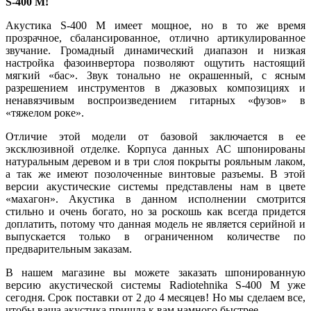
S
-400
M
!
Акустика S-400 M имеет мощное, но в то же время
прозрачное, сбалансированное, отлично артикулированное
звучание. Громадный динамический диапазон и низкая
настройка фазоинвертора позволяют ощутить настоящий
мягкий «бас». Звук тонально не окрашенный, с ясным
разрешением инструментов в джазовых композициях и
ненавязчивым воспроизведением гитарных «фузов» в
«тяжелом роке».
Отличие этой модели от базовой заключается в ее
эксклюзивной отделке. Корпуса данных АС шпонированы
натуральным деревом и в три слоя покрыты рояльным лаком,
а так же имеют позолоченные винтовые разъемы. В этой
версии акустические системы представлены нам в цвете
«махагон». Акустика в данном исполнении смотрится
стильно и очень богато, но за роскошь как всегда придется
доплатить, потому что данная модель не является серийной и
выпускается только в ограниченном количестве по
предварительным заказам.
В нашем магазине вы можете заказать шпонированную
версию акустической системы Radiotehnika S-400 M уже
сегодня. Срок поставки от 2 до 4 месяцев! Но мы сделаем все,
чтобы ваша акустика пришла к вам намного быстрее.