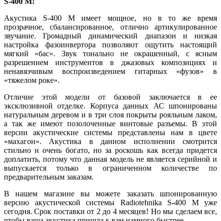
S
-400
M
!
Акустика S-400 M имеет мощное, но в то же время
прозрачное, сбалансированное, отлично артикулированное
звучание. Громадный динамический диапазон и низкая
настройка фазоинвертора позволяют ощутить настоящий
мягкий «бас». Звук тонально не окрашенный, с ясным
разрешением инструментов в джазовых композициях и
ненавязчивым воспроизведением гитарных «фузов» в
«тяжелом роке».
Отличие этой модели от базовой заключается в ее
эксклюзивной отделке. Корпуса данных АС шпонированы
натуральным деревом и в три слоя покрыты рояльным лаком,
а так же имеют позолоченные винтовые разъемы. В этой
версии акустические системы представлены нам в цвете
«махагон». Акустика в данном исполнении смотрится
стильно и очень богато, но за роскошь как всегда придется
доплатить, потому что данная модель не является серийной и
выпускается только в ограниченном количестве по
предварительным заказам.
В нашем магазине вы можете заказать шпонированную
версию акустической системы Radiotehnika S-400 M уже
сегодня. Срок поставки от 2 до 4 месяцев! Но мы сделаем все,
чтобы ваша акустика пришла к вам намного быстрее.