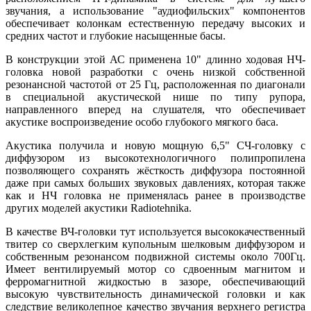
звучания, а использование "аудиофильских" компонентов
обеспечивает колонкам естественную передачу высоких и
средних частот и глубокие насыщенные басы.
В конструкции этой АС применена 10" длинно ходовая НЧ-
головка новой разработки с очень низкой собственной
резонансной частотой от 25 Гц, расположенная по диагонали
в специальной акустической нише по типу рупора,
направленного вперед на слушателя, что обеспечивает
акустике воспроизведение особо глубокого мягкого баса.
Акустика получила и новую мощную 6,5" СЧ-головку с
диффузором из высокотехнологичного полипропилена
позволяющего сохранять жёсткость диффузора постоянной
даже при самых больших звуковых давлениях, которая также
как и НЧ головка не применялась ранее в производстве
других моделей акустики Radiotehnika.
В качестве ВЧ-головки тут используется высококачественный
твитер со сверхлегким купольным шелковым диффузором и
собственным резонансом подвижной системы около 700Гц.
Имеет вентилируемый мотор со сдвоенным магнитом и
ферромагнитной жидкостью в зазоре, обеспечивающий
высокую чувствительность динамической головки и как
следствие великолепное качество звучания верхнего регистра