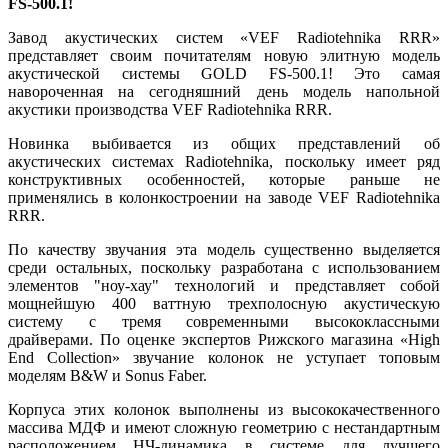
FS-500.1!
Завод акустических систем «VEF Radiotehnika RRR»
представляет своим почитателям новую элитную модель
акустической системы GOLD FS-500.1! Это самая
навороченная на сегодняшний день модель напольной
акустики производства VEF Radiotehnika RRR.
Новинка выбивается из общих представлений об
акустических системах Radiotehnika, поскольку имеет ряд
конструктивных особенностей, которые раньше не
применялись в колонкостроении на заводе VEF Radiotehnika
RRR.
По качеству звучания эта модель существенно выделяется
среди остальных, поскольку разработана с использованием
элементов "ноу-хау" технологий и представляет собой
мощнейшую 400 ваттную трехполосную акустическую
систему с тремя современными высококлассными
драйверами. По оценке экспертов Рижского магазина «High
End Collection» звучание колонок не уступает топовым
моделям B&W и Sonus Faber.
Корпуса этих колонок выполнены из высококачественного
массива МДФ и имеют сложную геометрию с нестандартным
расположением НЧ-динамика в системе для лучшего