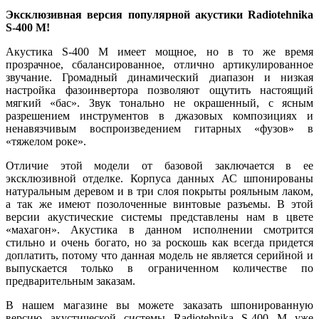
Эксклюзивная версия популярной акустики
Radiotehnika
S
-400
M
!
Акустика S-400 M имеет мощное, но в то же время
прозрачное, сбалансированное, отлично артикулированное
звучание. Громадный динамический диапазон и низкая
настройка фазоинвертора позволяют ощутить настоящий
мягкий «бас». Звук тонально не окрашенный, с ясным
разрешением инструментов в джазовых композициях и
ненавязчивым воспроизведением гитарных «фузов» в
«тяжелом роке».
Отличие этой модели от базовой заключается в ее
эксклюзивной отделке. Корпуса данных АС шпонированы
натуральным деревом и в три слоя покрыты рояльным лаком,
а так же имеют позолоченные винтовые разъемы. В этой
версии акустические системы представлены нам в цвете
«махагон». Акустика в данном исполнении смотрится
стильно и очень богато, но за роскошь как всегда придется
доплатить, потому что данная модель не является серийной и
выпускается только в ограниченном количестве по
предварительным заказам.
В нашем магазине вы можете заказать шпонированную
версию акустической системы Radiotehnika S-400 M уже