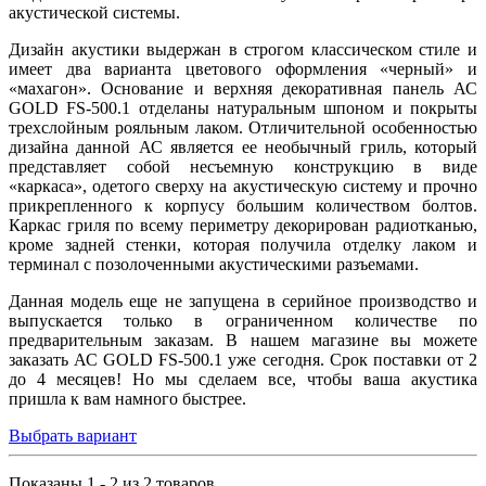
акустической системы.
Дизайн акустики выдержан в строгом классическом стиле и
имеет два варианта цветового оформления «черный» и
«махагон». Основание и верхняя декоративная панель АС
GOLD FS-500.1 отделаны натуральным шпоном и покрыты
трехслойным рояльным лаком. Отличительной особенностью
дизайна данной АС является ее необычный гриль, который
представляет собой несъемную конструкцию в виде
«каркаса», одетого сверху на акустическую систему и прочно
прикрепленного к корпусу большим количеством болтов.
Каркас гриля по всему периметру декорирован радиотканью,
кроме задней стенки, которая получила отделку лаком и
терминал с позолоченными акустическими разъемами.
Данная модель еще не запущена в серийное производство и
выпускается только в ограниченном количестве по
предварительным заказам. В нашем магазине вы можете
заказать АС GOLD FS-500.1 уже сегодня. Срок поставки от 2
до 4 месяцев! Но мы сделаем все, чтобы ваша акустика
пришла к вам намного быстрее.
Выбрать вариант
Показаны 1 - 2 из 2 товаров