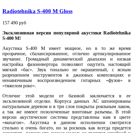
Radiotehnika S-400 M Gloss
157 490 руб
Эксклюзивная версия популярной акустики
Radiotehnika
S
-400
M
!
Акустика S-400 M имеет мощное, но в то же время
прозрачное, сбалансированное, отлично артикулированное
звучание. Громадный динамический диапазон и низкая
настройка фазоинвертора позволяют ощутить настоящий
мягкий «бас». Звук тонально не окрашенный, с ясным
разрешением инструментов в джазовых композициях и
ненавязчивым воспроизведением гитарных «фузов» в
«тяжелом роке».
Отличие этой модели от базовой заключается в ее
эксклюзивной отделке. Корпуса данных АС шпонированы
натуральным деревом и в три слоя покрыты рояльным лаком,
а так же имеют позолоченные винтовые разъемы. В этой
версии акустические системы представлены нам в цвете
«махагон». Акустика в данном исполнении смотрится
стильно и очень богато, но за роскошь как всегда придется