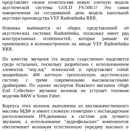
представляет своим почитателям новую элитную модель
акустической системы GOLD FS-500.1! Это самая
навороченная на сегодняшний день модель напольной
акустики производства VEF Radiotehnika RRR.
Новинка выбивается из общих представлений об
акустических системах Radiotehnika, поскольку имеет ряд
конструктивных особенностей, которые раньше не
применялись в колонкостроении на заводе VEF Radiotehnika
RRR.
По качеству звучания эта модель существенно выделяется
среди остальных, поскольку разработана с использованием
элементов "ноу-хау" технологий и представляет собой
мощнейшую 400 ваттную трехполосную акустическую
систему с тремя современными высококлассными
драйверами. По оценке экспертов Рижского магазина «High
End Collection» звучание колонок не уступает топовым
моделям B&W и Sonus Faber.
Корпуса этих колонок выполнены из высококачественного
массива МДФ и имеют сложную геометрию с нестандартным
расположением НЧ-динамика в системе для лучшего
звучания, а использование "аудиофильских" компонентов
обеспечивает колонкам естественную передачу высоких и