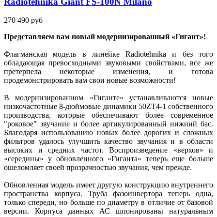
Radiotehnika Giant FS-100N Milano
270 490 руб
Представляем вам новый модернизированный «Гигант»!
Флагманская модель в линейке Radiotehnika и без того
обладающая превосходными звуковыми свойствами, все же
претерпела некоторые изменения, и готова
продемонстрировать вам свои новые возможности!
В модернизированном «Гиганте» устанавливаются новые
низкочастотные 8-дюймовые динамики 50ZT4-1 собственного
производства, которые обеспечивают более современное
"роковое" звучание и более артикулированный нижний бас.
Благодаря использованию новых более дорогих и сложных
фильтров удалось улучшить качество звучания и в области
высоких и средних частот. Воспроизведение «верхов» и
«середины» у обновленного «Гиганта» теперь еще больше
ошеломляет своей прозрачностью звучания, чем прежде.
Обновленная модель имеет другую конструкцию внутреннего
пространства корпуса. Труба фазоинвертора теперь одна,
только спереди, но больше по диаметру в отличие от базовой
версии. Корпуса данных АС шпонированы натуральным