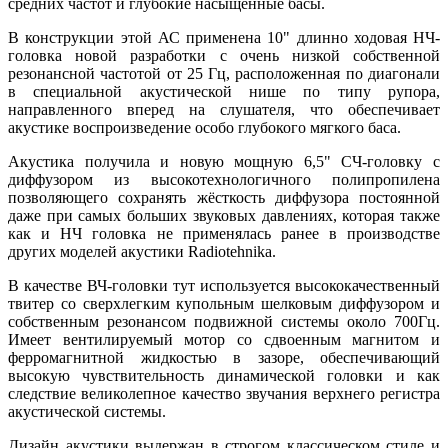
средних частот и глубокие насыщенные басы.
В конструкции этой АС применена 10" длинно ходовая НЧ-
головка новой разработки с очень низкой собственной
резонансной частотой от 25 Гц, расположенная по диагонали
в специальной акустической нише по типу рупора,
направленного вперед на слушателя, что обеспечивает
акустике воспроизведение особо глубокого мягкого баса.
Акустика получила и новую мощную 6,5" СЧ-головку с
диффузором из высокотехнологичного полипропилена
позволяющего сохранять жёсткость диффузора постоянной
даже при самых больших звуковых давлениях, которая также
как и НЧ головка не применялась ранее в производстве
других моделей акустики Radiotehnika.
В качестве ВЧ-головки тут используется высококачественный
твитер со сверхлегким купольным шелковым диффузором и
собственным резонансом подвижной системы около 700Гц.
Имеет вентилируемый мотор со сдвоенным магнитом и
ферромагнитной жидкостью в зазоре, обеспечивающий
высокую чувствительность динамической головки и как
следствие великолепное качество звучания верхнего регистра
акустической системы.
Дизайн акустики выдержан в строгом классическом стиле и