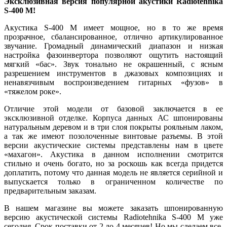
Эксклюзивная версия популярной акустики
Radiotehnika
S
-400
M
!
Акустика S-400 M имеет мощное, но в то же время
прозрачное, сбалансированное, отлично артикулированное
звучание. Громадный динамический диапазон и низкая
настройка фазоинвертора позволяют ощутить настоящий
мягкий «бас». Звук тонально не окрашенный, с ясным
разрешением инструментов в джазовых композициях и
ненавязчивым воспроизведением гитарных «фузов» в
«тяжелом роке».
Отличие этой модели от базовой заключается в ее
эксклюзивной отделке. Корпуса данных АС шпонированы
натуральным деревом и в три слоя покрыты рояльным лаком,
а так же имеют позолоченные винтовые разъемы. В этой
версии акустические системы представлены нам в цвете
«махагон». Акустика в данном исполнении смотрится
стильно и очень богато, но за роскошь как всегда придется
доплатить, потому что данная модель не является серийной и
выпускается только в ограниченном количестве по
предварительным заказам.
В нашем магазине вы можете заказать шпонированную
версию акустической системы Radiotehnika S-400 M уже
сегодня. Срок поставки от 2 до 4 месяцев! Но мы сделаем все,