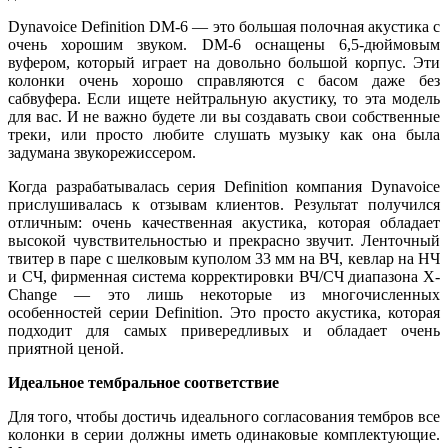
Dynavoice Definition DM-6 — это большая полочная акустика с
очень хорошим звуком. DM-6 оснащены 6,5-дюймовым
вуфером, который играет на довольно большой корпус. Эти
колонки очень хорошо справляются с басом даже без
сабвуфера. Если ищете нейтральную акустику, то эта модель
для вас. И не важно будете ли вы создавать свои собственные
треки, или просто любите слушать музыку как она была
задумана звукорежиссером.
Когда разрабатывалась серия Definition компания Dynavoice
прислушивалась к отзывам клиентов. Результат получился
отличным: очень качественная акустика, которая обладает
высокой чувствительностью и прекрасно звучит. Ленточный
твитер в паре с шелковым куполом 33 мм на ВЧ, кевлар на НЧ
и СЧ, фирменная система корректировки ВЧ/СЧ диапазона X-
Change — это лишь некоторые из многочисленных
особенностей серии Definition. Это просто акустика, которая
подходит для самых привередливых и обладает очень
приятной ценой.
Идеальное тембральное соответствие
Для того, чтобы достичь идеального согласования тембров все
колонки в серии должны иметь одинаковые комплектующие.