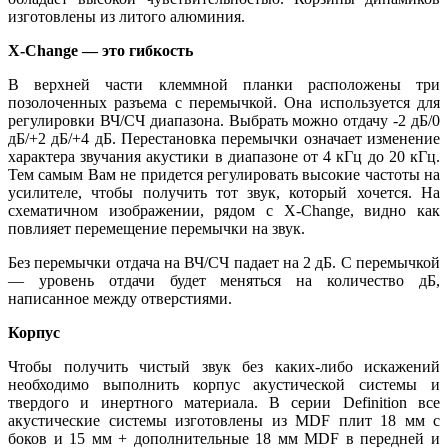
изготовлены из литого алюминия.
X-Change — это гибкость
В верхней части клеммной планки расположены три
позолоченных разъема с перемычкой. Она используется для
регулировки ВЧ/СЧ диапазона. Выбрать можно отдачу -2 дБ/0
дБ/+2 дБ/+4 дБ. Перестановка перемычки означает изменение
характера звучания акустики в диапазоне от 4 кГц до 20 кГц.
Тем самым Вам не придется регулировать высокие частоты на
усилителе, чтобы получить тот звук, который хочется. На
схематичном изображении, рядом с X-Change, видно как
повлияет перемещение перемычки на звук.
Без перемычки отдача на ВЧ/СЧ падает на 2 дБ. С перемычкой
— уровень отдачи будет меняться на количество дБ,
написанное между отверстиями.
Корпус
Чтобы получить чистый звук без каких-либо искажений
необходимо выполнить корпус акустической системы и
твердого и инертного материала. В серии Definition все
акустические системы изготовлены из MDF плит 18 мм с
боков и 15 мм + дополнительные 18 мм MDF в передней и