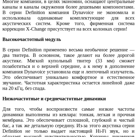
Многие компании, в целях экономии, оснащают центральные
каналы и каналы окружения более дешевыми компонентами.
В серии Definition компания Dynavoice не экономила и
использовала одинаковые комплектующие для всех
акустических систем. Кроме того, фирменная система
коррекции Х-Change присутствует на всех колонках серии!
Высокочастотный модуль
В серии Definition применено весьма необычное решение —
два твитера. В основном, такое делают на более дорогой
акустике. Мягкий купольный твитер (33 мм) сможет
позаботиться и о верхней середине, а к нему в дополнение
компания Dynavoice установила еще и ленточный излучатель.
Это обеспечивает уникально комфортное и естественное
звучание. Частотная характеристика остается линейной даже
на 20 кГц, без спада.
Низкочастотные и среднечастотные динамики
Для того, чтобы воспроизвести самые низкие частоты
динамики выполнены из кевлара: тонкая, легкая и прочная
мембрана. Это обеспечивает сплошной, глубокий и чистый
бас, а так же детальную середину. Из-за этого акустика серии
Definition не только выдает настоящий Hi-Fi звук, но и
обладает высокой чувствительностью. Корзины динамиков