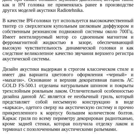
как и НЧ головка не применялась ранее в производстве
других моделей акустики Radiotehnika.
В качестве ВЧ-головки тут используется высококачественный
твитер со сверхлегким купольным шелковым диффузором и
собственным резонансом подвижной системы около 700Гц.
Имеет вентилируемый мотор со сдвоенным магнитом и
ферромагнитной жидкостью в зазоре, обеспечивающий
высокую чувствительность динамической головки и как
следствие великолепное качество звучания верхнего регистра
акустической системы.
Дизайн акустики выдержан в строгом классическом стиле и
имеет два варианта цветового оформления «черный» и
«махагон». Основание и верхняя декоративная панель АС
GOLD FS-500.1 отделаны натуральным шпоном и покрыты
трехслойным рояльным лаком. Отличительной особенностью
дизайна данной АС является ее необычный гриль, который
представляет собой несъемную конструкцию в виде
«каркаса», одетого сверху на акустическую систему и прочно
прикрепленного к корпусу большим количеством болтов.
Каркас гриля по всему периметру декорирован радиотканью,
кроме задней стенки, которая получила отделку лаком и
терминал с позолоченными акустическими разъемами.