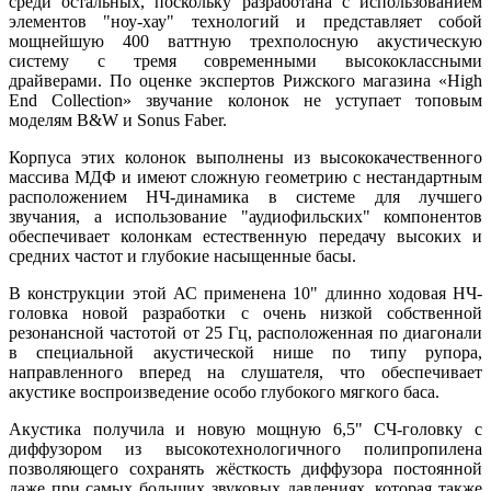
среди остальных, поскольку разработана с использованием
элементов "ноу-хау" технологий и представляет собой
мощнейшую 400 ваттную трехполосную акустическую
систему с тремя современными высококлассными
драйверами. По оценке экспертов Рижского магазина «High
End Collection» звучание колонок не уступает топовым
моделям B&W и Sonus Faber.
Корпуса этих колонок выполнены из высококачественного
массива МДФ и имеют сложную геометрию с нестандартным
расположением НЧ-динамика в системе для лучшего
звучания, а использование "аудиофильских" компонентов
обеспечивает колонкам естественную передачу высоких и
средних частот и глубокие насыщенные басы.
В конструкции этой АС применена 10" длинно ходовая НЧ-
головка новой разработки с очень низкой собственной
резонансной частотой от 25 Гц, расположенная по диагонали
в специальной акустической нише по типу рупора,
направленного вперед на слушателя, что обеспечивает
акустике воспроизведение особо глубокого мягкого баса.
Акустика получила и новую мощную 6,5" СЧ-головку с
диффузором из высокотехнологичного полипропилена
позволяющего сохранять жёсткость диффузора постоянной
даже при самых больших звуковых давлениях, которая также