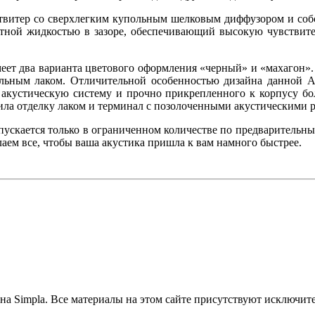
й твитер со сверхлегким купольным шелковым диффузором и со
ной жидкостью в зазоре, обеспечивающий высокую чувствител
меет два варианта цветового оформления «черный» и «махагон»
ным лаком. Отличительной особенностью дизайна данной АС 
а акустическую систему и прочно прикрепленного к корпусу бо
чила отделку лаком и терминал с позолоченными акустическими 
пускается только в ограниченном количестве по предварительн
елаем все, чтобы ваша акустика пришла к вам намного быстрее.
на Simpla. Все материалы на этом сайте присутствуют исключит