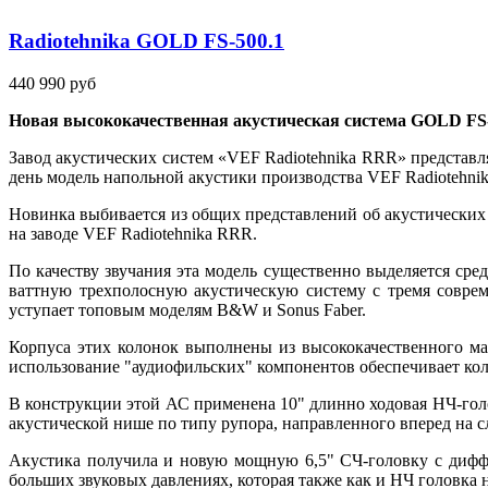
Radiotehnika GOLD FS-500.1
440 990 руб
Новая высококачественная акустическая система GOLD FS-
Завод акустических систем «VEF Radiotehnika RRR» представ
день модель напольной акустики производства VEF Radiotehni
Новинка выбивается из общих представлений об акустических 
на заводе VEF Radiotehnika RRR.
По качеству звучания эта модель существенно выделяется сре
ваттную трехполосную акустическую систему с тремя соврем
уступает топовым моделям B&W и Sonus Faber.
Корпуса этих колонок выполнены из высококачественного м
использование "аудиофильских" компонентов обеспечивает кол
В конструкции этой АС применена 10" длинно ходовая НЧ-голо
акустической нише по типу рупора, направленного вперед на сл
Акустика получила и новую мощную 6,5" СЧ-головку с дифф
больших звуковых давлениях, которая также как и НЧ головка н