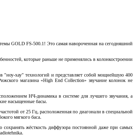
стемы GOLD FS-500.1! Это самая навороченная на сегодняшний
обенностей, которые раньше не применялись в колонкостроении
тов "ноу-хау" технологий и представляет собой мощнейшую 400
жского магазина «High End Collection» звучание колонок не
положением НЧ-динамика в системе для лучшего звучания, а
окие насыщенные басы.
частотой от 25 Гц, расположенная по диагонали в специальной
окого мягкого баса.
 сохранять жёсткость диффузора постоянной даже при самых
diotehnika.