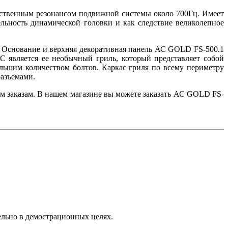
бственным резонансом подвижной системы около 700Гц. Имеет
ьность динамической головки и как следствие великолепное
. Основание и верхняя декоративная панель АС GOLD FS-500.1
является ее необычный гриль, который представляет собой
льшим количеством болтов. Каркас гриля по всему периметру
разъемами.
ым заказам. В нашем магазине вы можете заказать АС GOLD FS-
ельно в демострационных целях.