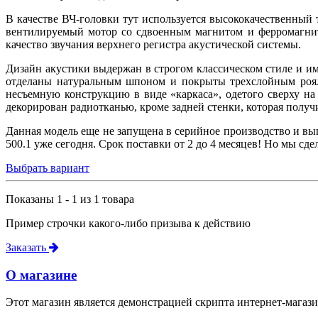
В качестве ВЧ-головки тут используется высококачественны
вентилируемый мотор со сдвоенным магнитом и ферромагнит
качество звучания верхнего регистра акустической системы.
Дизайн акустики выдержан в строгом классическом стиле и и
отделаны натуральным шпоном и покрыты трехслойным рояль
несъемную конструкцию в виде «каркаса», одетого сверху н
декорирован радиотканью, кроме задней стенки, которая полу
Данная модель еще не запущена в серийное производство и вы
500.1 уже сегодня. Срок поставки от 2 до 4 месяцев! Но мы сд
Выбрать вариант
Показаны 1 - 1 из 1 товара
Пример строчки какого-либо призыва к действию
Заказать
О магазине
Этот магазин является демонстрацией скрипта интернет-магази