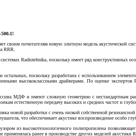
500.1!
ляет своим почитателям новую элитную модель акустической си
ka RRR.
системах Radiotehnika, поскольку имеет ряд конструктивных ос
ди остальных, поскольку разработана с использованием элемен
енными высококлассными драйверами. По оценке экспертов Ри
ассива МДФ и имеют сложную геометрию с нестандартным рас
онкам естественную передачу высоких и средних частот и глуб
вка новой разработки с очень низкой собственной резонансной 
ушателя, что обеспечивает акустике воспроизведение особо глуб
узором из высокотехнологичного полипропилена позволяющего
е применялась ранее в производстве других моделей акустики Ra